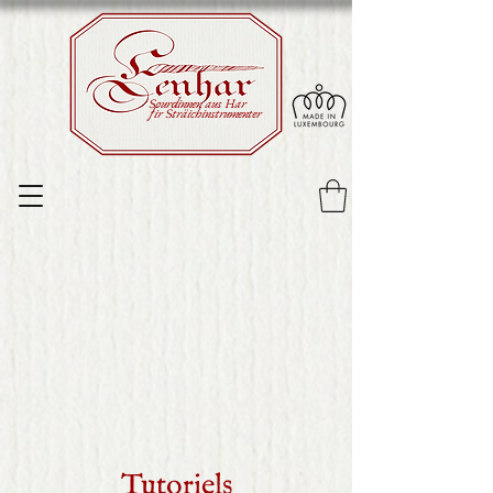
Sourdinnen aus Har
fir Sträichinstrumenter
Tutoriels