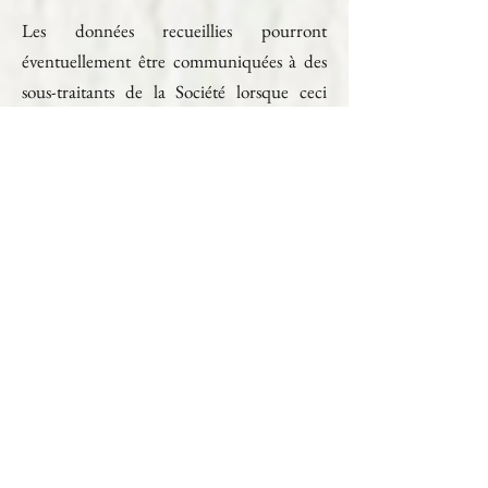
Les données recueillies pourront
éventuellement être communiquées à des
sous-traitants de la Société lorsque ceci
s’avère nécessaire pour l’accomplissement
des prestations souhaitées par le Client. La
Société s’assure que dans le cadre de
l’exécution de leurs prestations, ses sous-
traitants utilisent les données à caractère
personnel du Client en conformité avec la
législation applicable en matière de
protection des données personnelles. Par
ailleurs, la Société peut être amenée à
communiquer des données à caractère
personnel du Client en vertu d’une
obligation légale ou aux fins de règlements
de conflits.