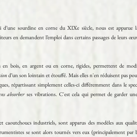
sai d’une sourdine en corne du XIXe siècle, nous est apparue la
iteurs en demandent l’emploi dans certains passages de leurs œuv
s en bois, en argent ou en corne, rigides, permettent de modi
sion
d’un son lointain et étouffé. Mais elles n'en réduisent pas pou
ues, répartissant simplement celles-ci différemment dans le spec
ans absorber
ses vibrations. C'est cela qui permet de garder une 
 et caoutchoucs industriels, sont apparus des modèles aux qualit
strumentistes se sont alors tournés vers eux (principalement par 