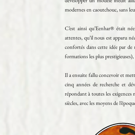
développer un modèle inédit allia
modernes en caoutchouc, sans leur
C’est ainsi qu’Eenhar® était née
attentes, qu’il nous est apparu n
confortés dans cette idée par de 
formations les plus prestigieuses),
Il a ensuite fallu concevoir et me
cinq années de recherche et dé
répondant à toutes les exigences m
siècles, avec les moyens de l’époqu