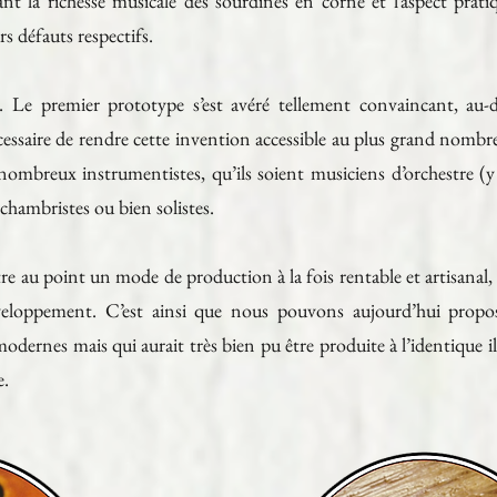
nt la richesse musicale des sourdines en corne et l’aspect prati
s défauts respectifs.
. Le premier prototype s’est avéré tellement convaincant, au-d
écessaire de rendre cette invention accessible au plus grand nomb
nombreux instrumentistes, qu’ils soient musiciens d’orchestre (y
 chambristes ou bien solistes.
ttre au point un mode de production à la fois rentable et artisanal
veloppement. C’est ainsi que nous pouvons aujourd’hui propo
odernes mais qui aurait très bien pu être produite à l’identique il
e.