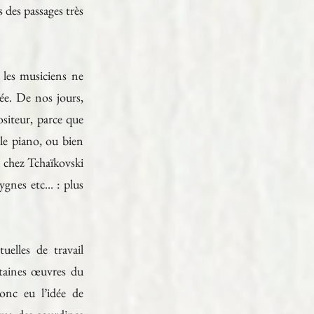
s des passages très
 les musiciens ne
ée. De nos jours,
siteur, parce que
 le piano, ou bien
s chez Tchaïkovski
nes etc... : plus
uelles de travail
rtaines œuvres du
onc eu l’idée de