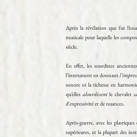
Après la révélation que fut l’es
musicale pour laquelle les compos
siècle.
En effet, les sourdines ancienne
l’instrument en donnant
l’impres
sonore ni la richesse en harmoniq
qu’elles
alourdissent
le chevalet
s
d'expressivité et de nuances.
Après-guerre, avec les plastiques
supérieures, et la plupart des in