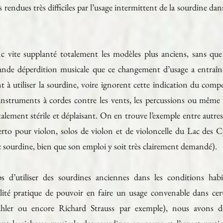
s rendues très difficiles par l’usage intermittent de la sourdine dan
 vite supplanté totalement les modèles plus anciens, sans que
rande déperdition musicale que ce changement d’usage a entraîn
à utiliser la sourdine, voire ignorent cette indication du compo
s instruments à cordes contre les vents, les percussions ou même
alement stérile et déplaisant. On en trouve l’exemple entre autre
pour violon, solos de violon et de violoncelle du Lac des Cyg
c sourdine, bien que son emploi y soit très clairement demandé).
 d’utiliser des sourdines anciennes dans les conditions habit
bilité pratique de pouvoir en faire un usage convenable dans ce
Mahler ou encore Richard Strauss par exemple), nous avons d