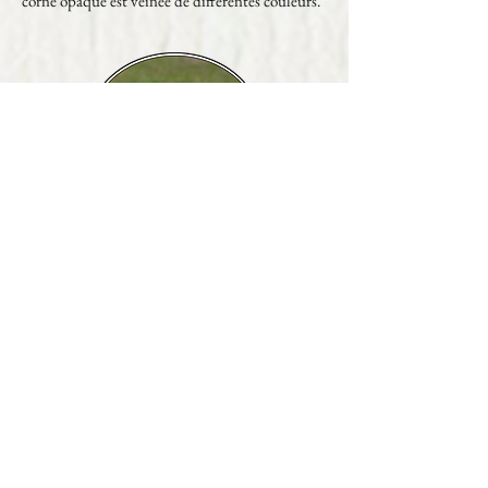
corne opaque est veinée de différentes couleurs.
Le
bélier
(
Ovis aries
), à la corne très
homogène et lisse, en général claire.
Nous n’utilisons donc que de la corne de races
domestiques, qui ne sont pas des espèces rares
ou menacées. Il n’y a donc aucun problème
pour voyager avec nos produits dans la