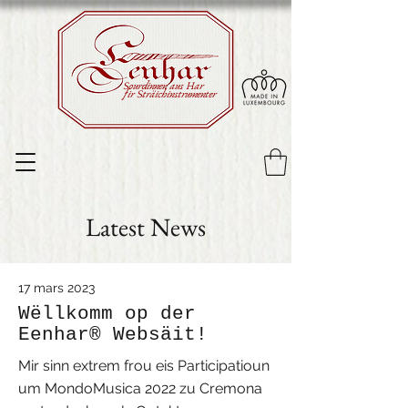
Sourdinnen aus Har
fir Sträichinstrumenter
Latest News
17 mars 2023
Wëllkomm op der
Eenhar® Websäit!
Mir sinn extrem frou eis Participatioun
um MondoMusica 2022 zu Cremona