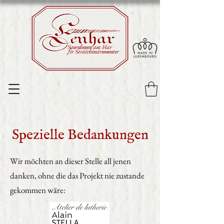
Sourdinnen aus Har
fir Sträichinstrumenter
Spezielle Bedankungen
Wir möchten an dieser Stelle all jenen
danken, ohne die das Projekt nie zustande
gekommen wäre:
Sourdine en corne, sourdine
violoncelle, sourdine violon,
sourdine alto, corne