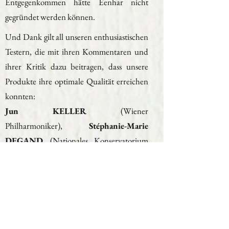
Entgegenkommen hätte Eenhar nicht
gegründet werden können.
Und Dank gilt all unseren enthusiastischen
Testern, die mit ihren Kommentaren und
ihrer Kritik dazu beitragen, dass unsere
Produkte ihre optimale Qualität erreichen
konnten:
Jun KELLER
(Wiener
Philharmoniker),
Stéphanie-Marie
DEGAND
(Nationales Konservatorium
für Musik und Tanz Paris, Dirigentin von
La Diane Française
),
Christophe
ROBERT
(Nationales Konservatorium für
Musik und Tanz Paris),
Céline
FLAMEN
(Cello