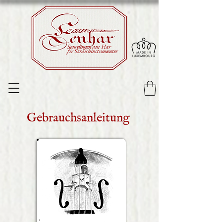
Sourdinnen aus Har
fir Sträichinstrumenter
Gebrauchsanleitung