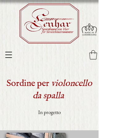
Sourdinnen aus Har
fir Sträichinstrumenter
Sordine per
violoncello
da spalla
In progetto