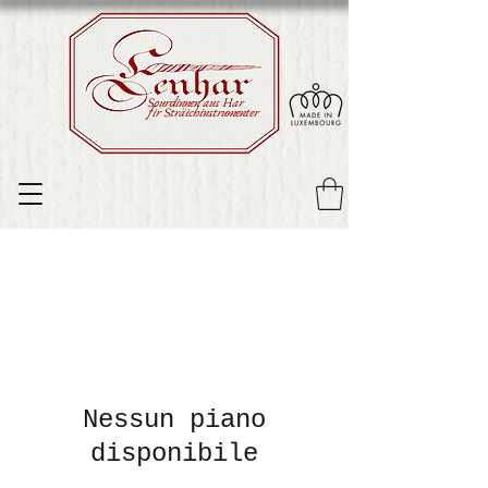
Sourdinnen aus Har
fir Sträichinstrumenter
Nessun piano
disponibile