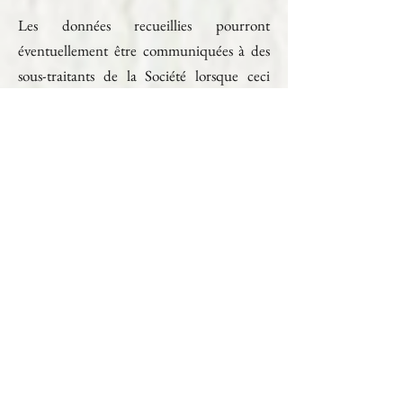
Les données recueillies pourront
éventuellement être communiquées à des
sous-traitants de la Société lorsque ceci
s’avère nécessaire pour l’accomplissement
des prestations souhaitées par le Client. La
Société s’assure que dans le cadre de
l’exécution de leurs prestations, ses sous-
traitants utilisent les données à caractère
personnel du Client en conformité avec la
législation applicable en matière de
protection des données personnelles. Par
ailleurs, la Société peut être amenée à
communiquer des données à caractère
personnel du Client en vertu d’une
obligation légale ou aux fins de règlements
de conflits.