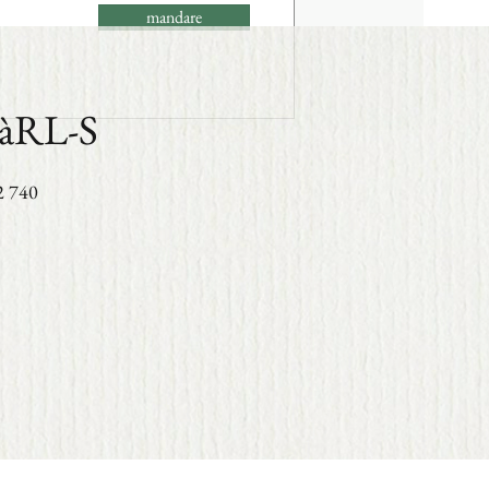
mandare
SàRL-S
2 740