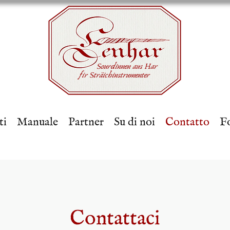
Sourdinnen aus Har
fir Sträichinstrumenter
ti
Manuale
Partner
Su di noi
Contatto
Fo
Contattaci