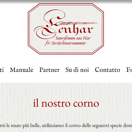
Sourdinnen aus Har
fir Sträichinstrumenter
ti
Manuale
Partner
Su di noi
Contatto
Fo
il nostro corno
irti le mute più belle, utilizziamo il corno delle seguenti specie do