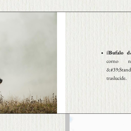
il
Bufalo d
corno n
&#39;Stan
traslucide.