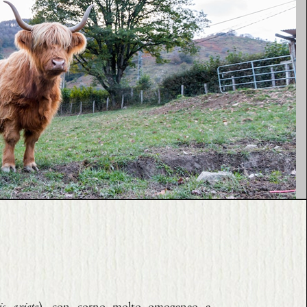
s ariete
), con corno molto omogeneo e