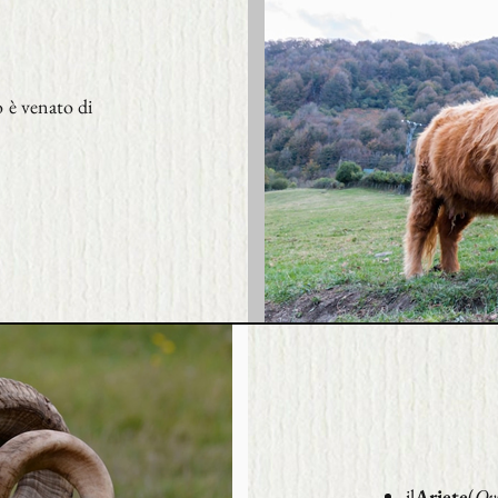
o è venato di
il
Ariete
(
Ovi