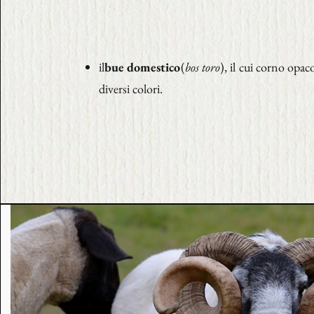
il
bue domestico
(
bos toro
), il cui corno opac
diversi colori.