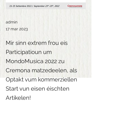
admin
17 mar 2023
Mir sinn extrem frou eis
Participatioun um
MondoMusica 2022 zu
Cremona matzedeelen, als
Optakt vum kommerziellen
Start vun eisen éischten
Artikelen!