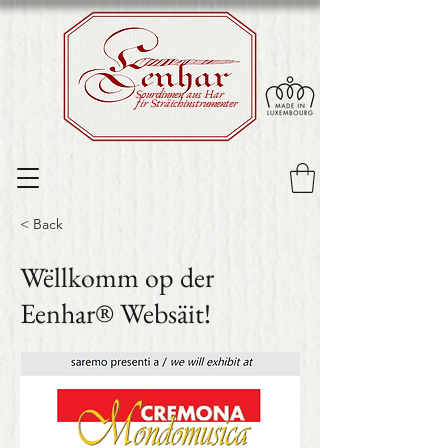
Sourdinnen aus Har
fir Sträichinstrumenter
< Back
Wëllkomm op der
Eenhar® Websäit!