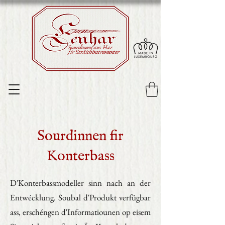
Sourdinnen aus Har
fir Sträichinstrumenter
Sourdinnen fir
Konterbass
D'Konterbassmodeller sinn nach an der
Entwécklung. Soubal d'Produkt verfügbar
ass, erschéngen d'Informatiounen op eisem