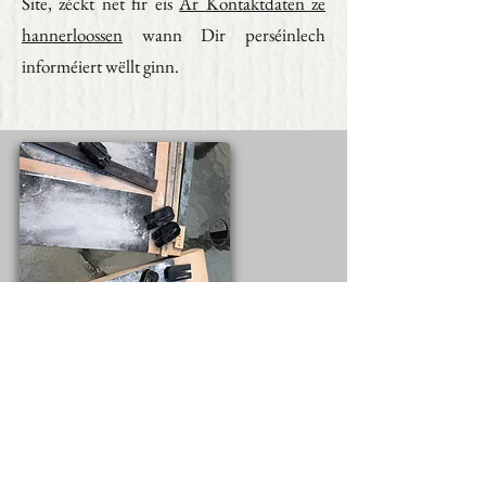
Site, zéckt net fir eis
Är Kontaktdaten ze
hannerloossen
wann Dir perséinlech
informéiert wëllt ginn.
An der Entwécklung
Conditions Générales de Vente