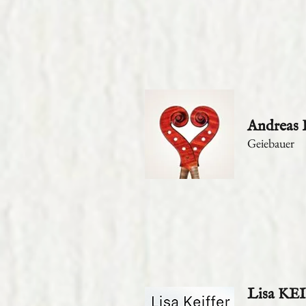
Andrea
Geiebauer
Lisa KE