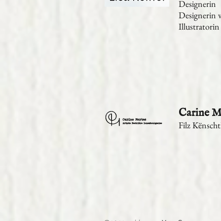
Designerin
Designerin 
Illustrator
Carine
Filz Kënscht