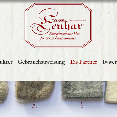
Sourdinnen aus Har
fir Sträichinstrumenter
ukter
Gebrauchsuweisung
Eis Partner
Iwwer