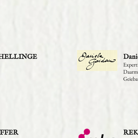
s HELLINGE
Dan
Expert
Daarms
Geieba
IFFER
REK