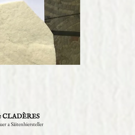
ge CLADÈRES
er a Säitenhiersteller