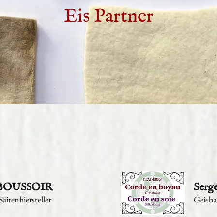
Eis Partner
Sourdine en corne, sourdine violoncelle,
sourdine violon, sourdine alto, corne
 BOUSSOIR
Ser
Säitenhiersteller
Geiebau