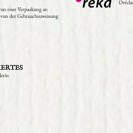
Drécke
vun eiser Verpaakung an
in vun der Gebrauchsuweisung
 MERTES
lerin