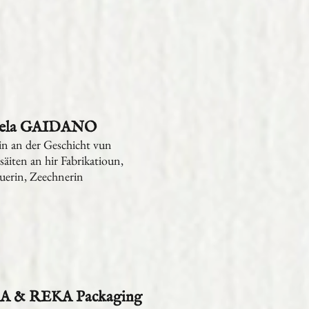
iela GAIDANO
in an der Geschicht vun
äiten an hir Fabrikatioun,
uerin, Zeechnerin
A & REKA Packaging