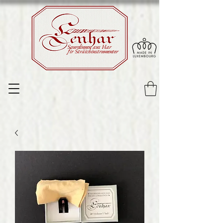
Sourdinnen aus Har
fir Sträichinstrumenter