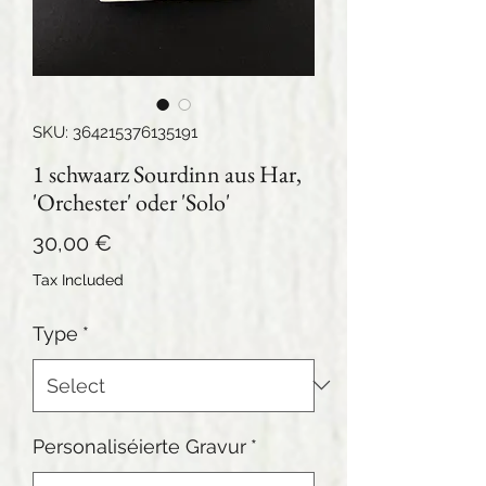
SKU: 364215376135191
1 schwaarz Sourdinn aus Har,
'Orchester' oder 'Solo'
Price
30,00 €
Tax Included
Type
*
Personaliséierte Gravur
*