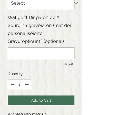
Wat géift Dir gären op Är
Sourdinn gravéieren (mat der
personaliséierter
Gravuroptioun)? (optional)
0/500
Quantity
*
Add to Cart
Wichteg Informatioun: