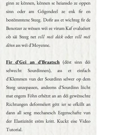
ginn ze kënnen, kënnen se heiansdo ze oppen
sinn oder am Géigendeel ze enk fir en
bestëmmtene Steeg. Dofir ass et wichteg fir de
Benotzer ze wëssen wéi ee virum Kaf evaluéiert
ob säi Steeg net
vill méi déck
oder
vill méi
dënn
ass wéi d'Moyenne.
Fir d‘Gei an d‘Braatsch
(dëst sinn déi
selwecht Sourdinnen), ass et einfach
d'Klemmen vun der Sourdinn selwer op dem
Steeg unzepassen, andeems d'Sourdinn liicht
mat engem Föhn erhëtzt an an déi gewënschte
Richtungen deforméiert gëtt ier se ofkillt an
dann all seng mechanesch Eegenschafte vun
der Elastizitéit erëm kritt. Kuckt eise Video
Tutorial.