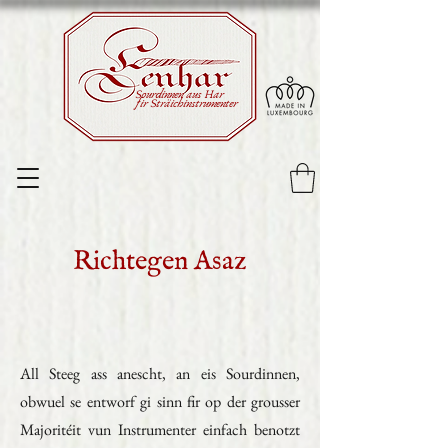
Sourdinnen aus Har
fir Sträichinstrumenter
Richtegen Asaz
All Steeg ass anescht, an eis Sourdinnen,
obwuel se entworf gi sinn fir op der grousser
Majoritéit vun Instrumenter einfach benotzt