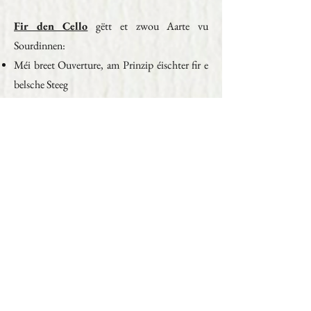
Fir den Cello
gëtt et zwou Aarte vu
Sourdinnen:
Méi breet Ouverture, am Prinzip éischter fir e
belsche Steeg
Méi enk Ouverture, am Prinzip éischter fir e
franséische Steeg
Et ass natierlech ëmmer méiglech, en Artikel
bannent 30 Deeg gratis auszetauschen, deem
seng Dimensiounen net passend sinn fir dat
Instrument, fir dat en geduecht ass. Ausser
dëser Period mussen nei Versandkäschte
fakturéiert ginn.
Conditions Générales de Vente