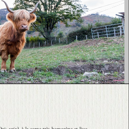
Ovis aries
), à la corne très homogène et lisse,