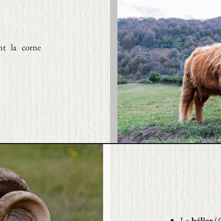
nt la corne
Le
bélier
(