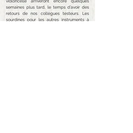
violoncelle arriveront encore quelques 
semaines plus tard, le temps d’avoir des 
retours de nos collègues testeurs. Les 
sourdines pour les autres instruments à 
cordes sont encore en cours de 
développement; leur sortie sera bien 
évidemment annoncée ici, mais n’hésitez 
pas à nous 
laisser vos coordonnées
 si vous 
souhaitez en être informé(e) 
personnellement, ou bien à vous abonner 
aux pages d’Eenhar sur FaceBook ou 
Instagram.
Previous
Next
Conditions Générales de Vente
+352621212740
Politique de Confidentialité